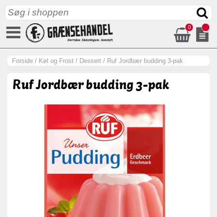
0
Forside
/
Køl og Frost
/
Dessert
/
Ruf Jordbær budding 3-pak
Ruf Jordbær budding 3-pak