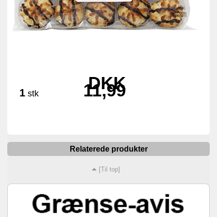
DKK
11,99
1
stk
Relaterede produkter
[Til top]