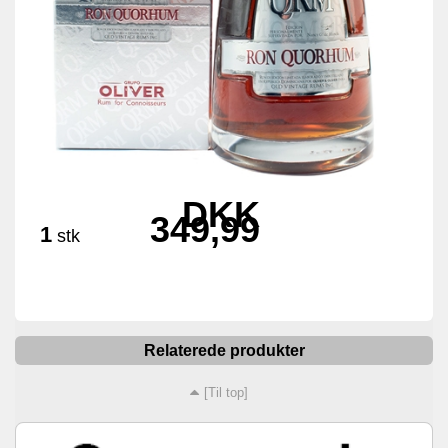
DKK
349,99
1
stk
Relaterede produkter
[Til top]