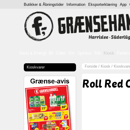
Butikker & Åbningstider
Information
Eksporterklæring
App
Vand & Energi
Øl
Cider
Vin
Spiritus
Slik
Kiosk
Fødev
Forside
/
Kiosk
/
Kioskvare
Kioskvarer
Roll Red 