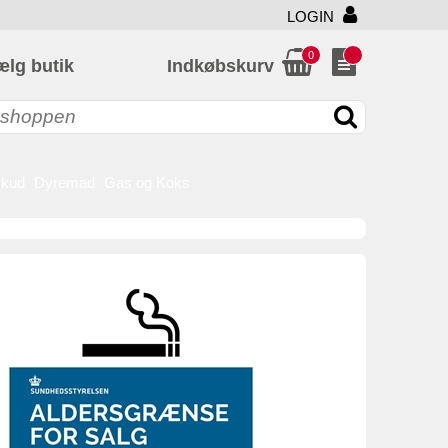
LOGIN
0
ælg butik
Indkøbskurv
skud
Dyremad
Gas og Koks