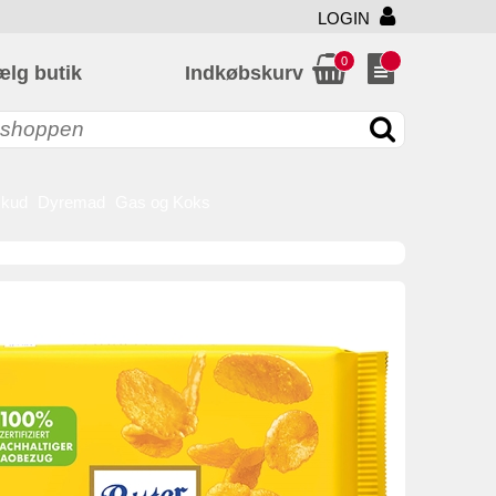
LOGIN
0
ælg butik
Indkøbskurv
skud
Dyremad
Gas og Koks