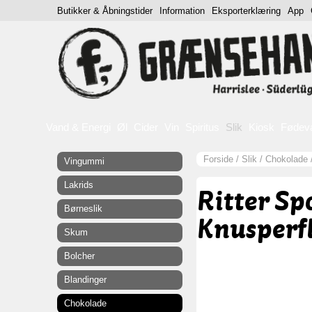
Butikker & Åbningstider
Information
Eksporterklæring
App
Vand & Energi
Øl
Cider
Vin
Spiritus
Slik
Kiosk
Fødev
Forside
/
Slik
/
Chokolade
Vingummi
Lakrids
Ritter Sp
Børneslik
Knusperfl
Skum
Bolcher
Blandinger
Chokolade