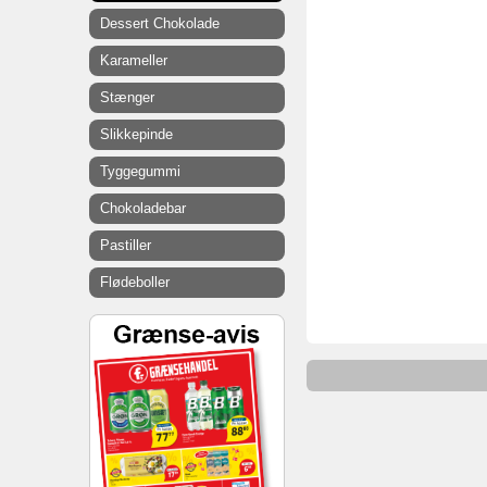
Dessert Chokolade
Karameller
Stænger
Slikkepinde
Tyggegummi
Chokoladebar
Pastiller
Flødeboller