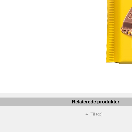
Relaterede produkter
[Til top]