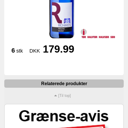
179.99
6
stk
DKK
Relaterede produkter
[Til top]