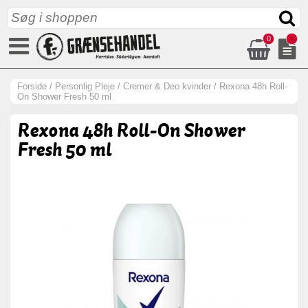
0
Forside
/
Personlig Pleje
/
Cremer & Deo kvinder
/
Rexona 48h Roll-
On Shower Fresh 50 ml
Rexona 48h Roll-On Shower
Fresh 50 ml