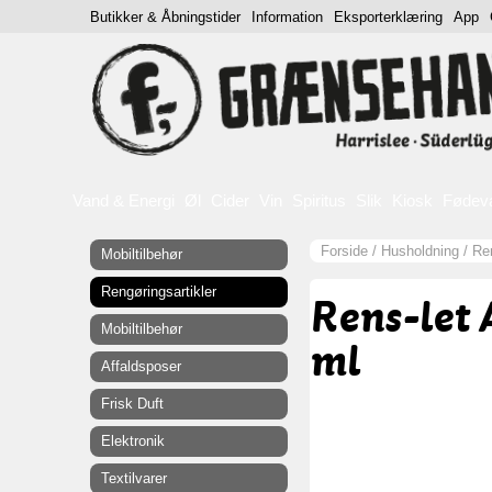
Butikker & Åbningstider
Information
Eksporterklæring
App
Vand & Energi
Øl
Cider
Vin
Spiritus
Slik
Kiosk
Fødev
Forside
/
Husholdning
/
Ren
Mobiltilbehør
Rengøringsartikler
Rens-let 
Mobiltilbehør
ml
Affaldsposer
Frisk Duft
Elektronik
Textilvarer