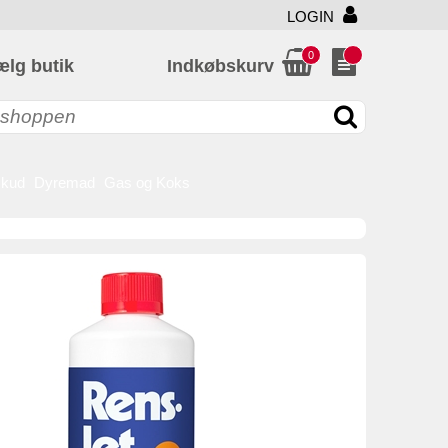
LOGIN
0
ælg butik
Indkøbskurv
skud
Dyremad
Gas og Koks