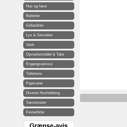
Hus og have
Batterier
Grillartikler
Lys & Servietter
Vask
Opvaskemiddel & Tabs
Engangsservice
Toiletrens
Papirvarer
Diverse Husholdning
Sæsonvarer
Festartikler