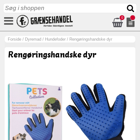
0
Forside
/
Dyremad
/
Hundefoder
/
Rengøringshandske dyr
Rengøringshandske dyr