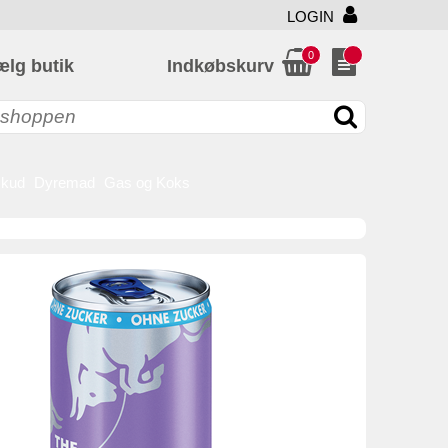
LOGIN
0
ælg butik
Indkøbskurv
skud
Dyremad
Gas og Koks