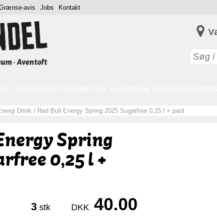
Grænse-avis
Jobs
Kontakt
V
arer
Køl og Frost
Personlig Pleje
Husholdning
Helsekost & Kosttil
nergi Drink
/
Red Bull Energy Spring 2025 Sugarfree 0,25 l + pant
Energy Spring
rfree 0,25 l +
40.00
3
stk
DKK