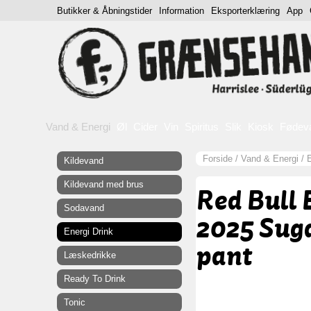
Butikker & Åbningstider
Information
Eksporterklæring
App
Vand & Energi
Øl
Cider
Vin
Spiritus
Slik
Kiosk
Fødev
Forside
/
Vand & Energi
/
E
Kildevand
Kildevand med brus
Red Bull 
Sodavand
2025 Suga
Energi Drink
pant
Læskedrikke
Ready To Drink
Tonic