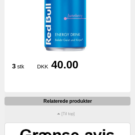
40.00
3
stk
DKK
Relaterede produkter
[Til top]