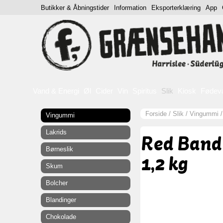
Butikker & Åbningstider
Information
Eksporterklæring
App
Vand & Energi
Øl
Cider
Vin
Spiritus
Slik
Kiosk
Fødev
Forside
/
Slik
/
Vingummi
Vingummi
Lakrids
Red Band
Børneslik
1,2 kg
Skum
Bolcher
Blandinger
Chokolade