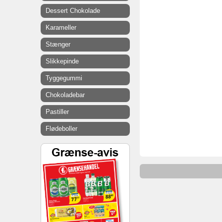
Dessert Chokolade
Karameller
Stænger
Slikkepinde
Tyggegummi
Chokoladebar
Pastiller
Flødeboller