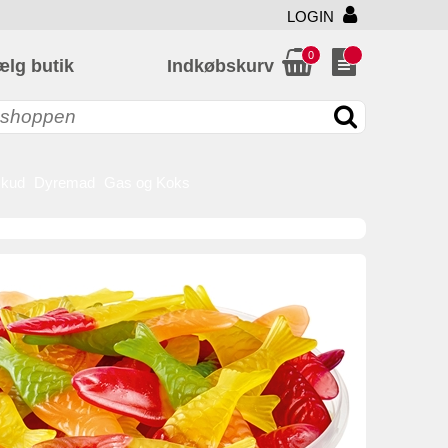
LOGIN
0
ælg butik
Indkøbskurv
skud
Dyremad
Gas og Koks