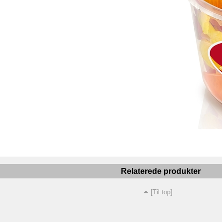
Relaterede produkter
[Til top]