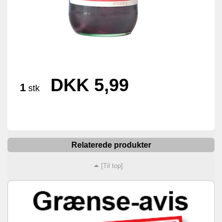
DKK 5,99
1
stk
Relaterede produkter
[Til top]