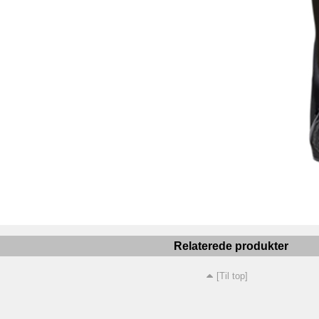
Relaterede produkter
[Til top]