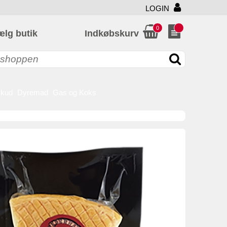
LOGIN
0
ælg butik
Indkøbskurv
skud
Dyremad
Gas og Koks