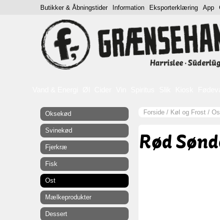
Butikker & Åbningstider
Information
Eksporterklæring
App
Vand & Energi
Øl
Cider
Vin
Spiritus
Slik
Kiosk
Fødev
Forside
/
Køl og Frost
/
Os
Oksekød
Svinekød
Rød Sønd
Fjerkræ
Fisk
Ost
Mælkeprodukter
Dessert