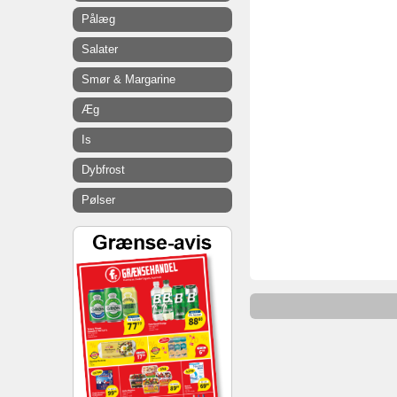
Pålæg
Salater
Smør & Margarine
Æg
Is
Dybfrost
Pølser