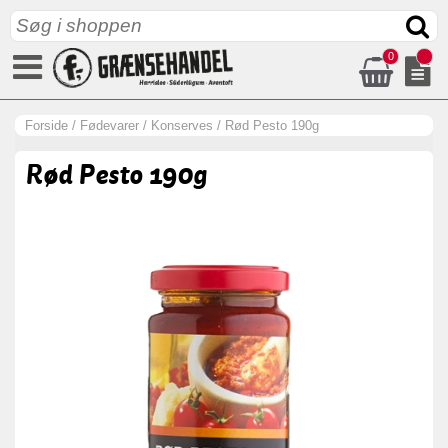
0
Forside
/
Fødevarer
/
Konserves
/
Rød Pesto 190g
Rød Pesto 190g