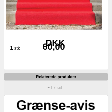
DKK
60,00
1
stk
Relaterede produkter
[Til top]