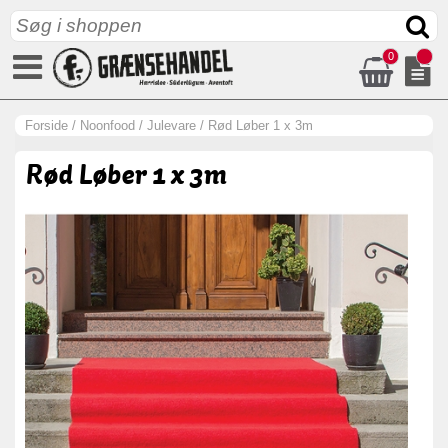
0
Forside
/
Noonfood
/
Julevare
/
Rød Løber 1 x 3m
Rød Løber 1 x 3m