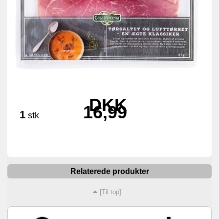
DKK
16,99
1
stk
Relaterede produkter
[Til top]