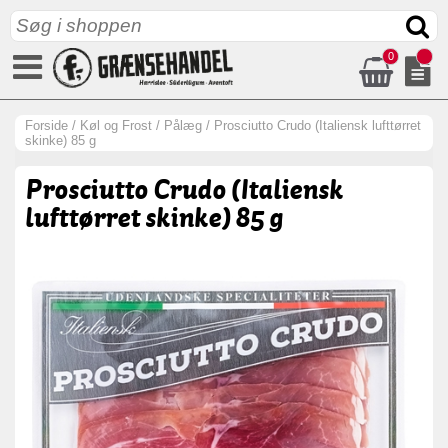
0
Forside
/
Køl og Frost
/
Pålæg
/
Prosciutto Crudo (Italiensk lufttørret
skinke) 85 g
Prosciutto Crudo (Italiensk
lufttørret skinke) 85 g