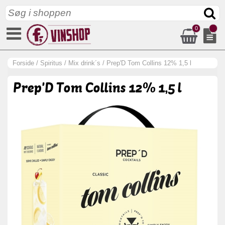
0
Forside
/
Spiritus
/
Mix drink´s
/
Prep'D Tom Collins 12% 1,5 l
Prep'D Tom Collins 12% 1,5 l