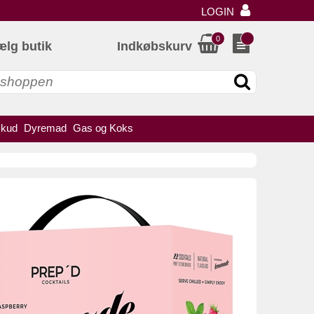
LOGIN
0
ælg butik
Indkøbskurv
skud
Dyremad
Gas og Koks