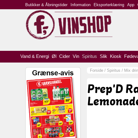
Butikker & Åbningstider
Information
Eksporterklæring
App
Vand & Energi
Øl
Cider
Vin
Spiritus
Slik
Kiosk
Fødev
Forside
/
Spiritus
/
Mix dri
Prep'D R
Lemonade