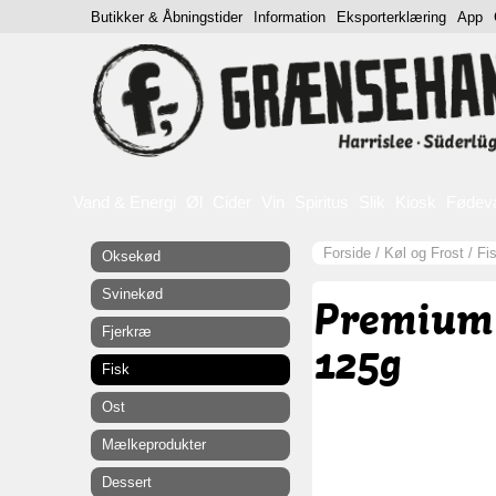
Butikker & Åbningstider
Information
Eksporterklæring
App
Vand & Energi
Øl
Cider
Vin
Spiritus
Slik
Kiosk
Fødev
Forside
/
Køl og Frost
/
Fi
Oksekød
Svinekød
Premium 
Fjerkræ
125g
Fisk
Ost
Mælkeprodukter
Dessert