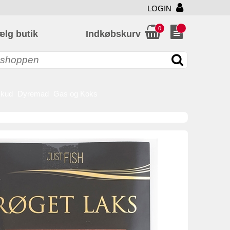
LOGIN
0
ælg butik
Indkøbskurv
skud
Dyremad
Gas og Koks