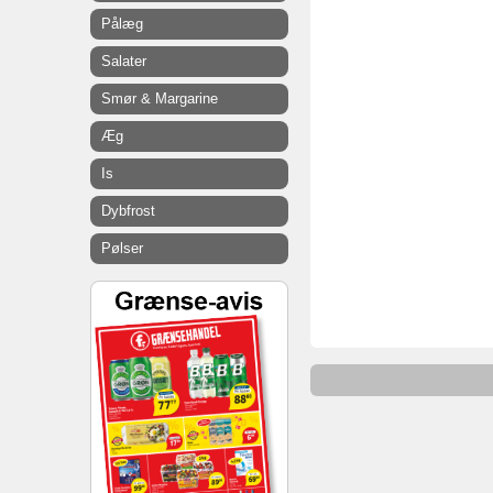
Pålæg
Salater
Smør & Margarine
Æg
Is
Dybfrost
Pølser