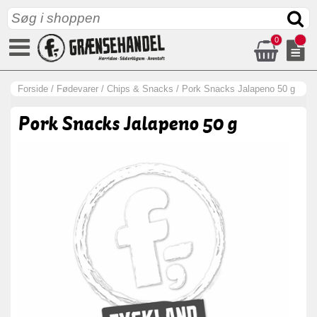
0
Forside
/
Fødevarer
/
Chips & Snacks
/
Pork Snacks Jalapeno 50 g
Pork Snacks Jalapeno 50 g