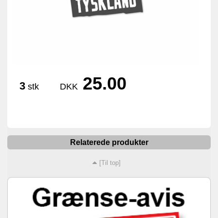
25.00
3
stk
DKK
Relaterede produkter
[Til top]