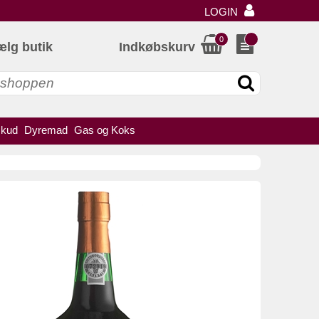
LOGIN
0
ælg butik
Indkøbskurv
skud
Dyremad
Gas og Koks