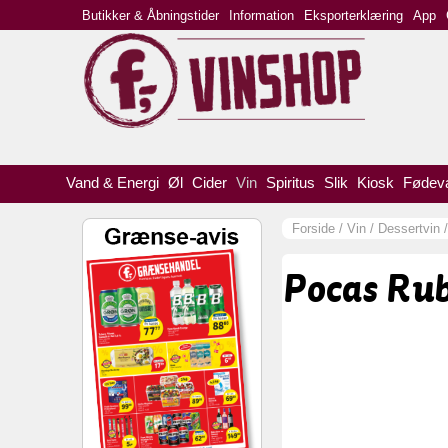
Butikker & Åbningstider
Information
Eksporterklæring
App
Vand & Energi
Øl
Cider
Vin
Spiritus
Slik
Kiosk
Fødev
Forside
/
Vin
/
Dessertvin
Pocas Rub