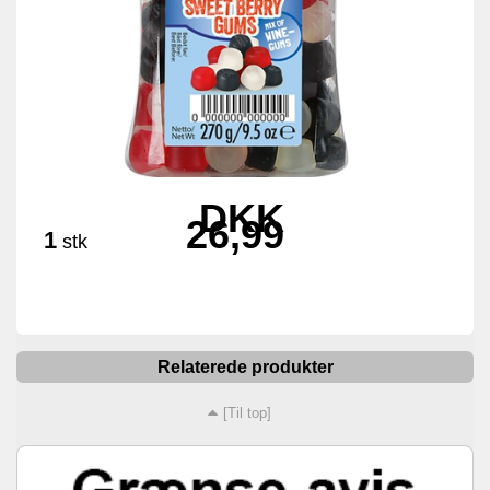
DKK
26,99
1
stk
Relaterede produkter
[Til top]