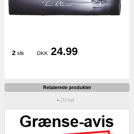
24.99
2
stk
DKK
Relaterede produkter
[Til top]