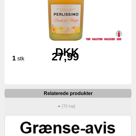
DKK
27,99
1
stk
Relaterede produkter
[Til top]