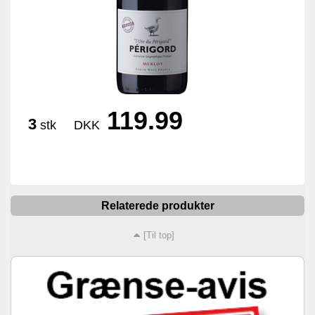
119.99
3
stk
DKK
Relaterede produkter
[Til top]