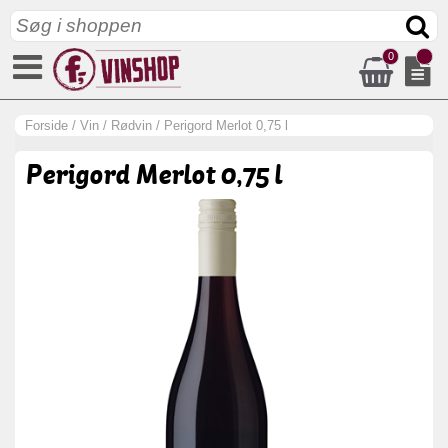
0
Forside
/
Vin
/
Rødvin
/
Perigord Merlot 0,75 l
Perigord Merlot 0,75 l