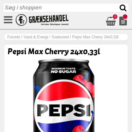
0
Forside
/
Vand & Energi
/
Sodavand
/
Pepsi Max Cherry 24x0,33l
Pepsi Max Cherry 24x0,33l