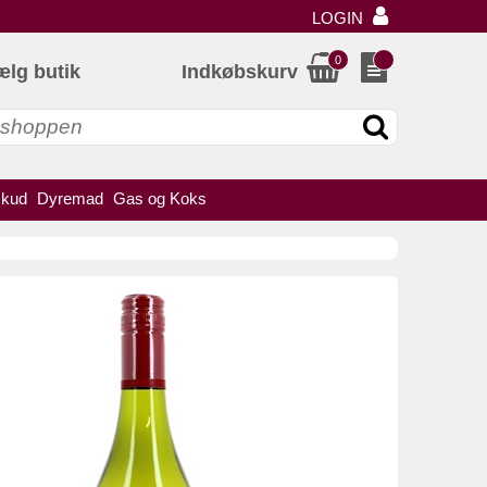
LOGIN
0
ælg butik
Indkøbskurv
skud
Dyremad
Gas og Koks