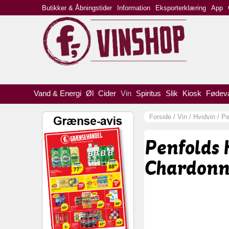
Butikker & Åbningstider
Information
Eksporterklæring
App
Vand & Energi
Øl
Cider
Vin
Spiritus
Slik
Kiosk
Fødev
Forside
/
Vin
/
Hvidvin
/
Pe
Penfolds 
Chardonn