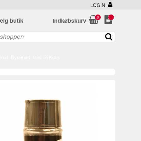
LOGIN
0
ælg butik
Indkøbskurv
skud
Dyremad
Gas og Koks