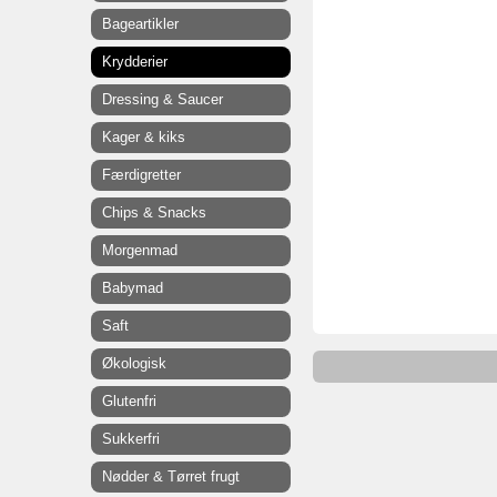
Bageartikler
Krydderier
Dressing & Saucer
Kager & kiks
Færdigretter
Chips & Snacks
Morgenmad
Babymad
Saft
Økologisk
Glutenfri
Sukkerfri
Nødder & Tørret frugt