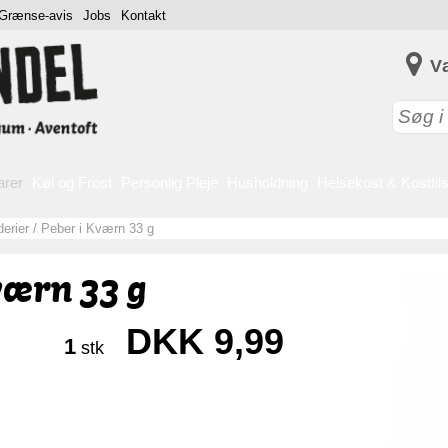
Grænse-avis
Jobs
Kontakt
V
arer
Køl og Frost
Personlig Pleje
Husholdning
Helsekost & Kosttil
erier
/
Peber i Kværn 33 g
værn 33 g
DKK 9,99
1
stk