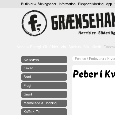
Butikker & Åbningstider
Information
Eksporterklæring
App
Vand & Energi
Øl
Cider
Vin
Spiritus
Slik
Kiosk
Fødev
Forside
/
Fødevarer
/
Krydd
Konserves
Kakao
Peber i K
Brød
Frugt
Grønt
Marmelade & Honning
Kaffe & Te