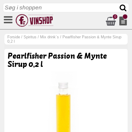
0
Forside
/
Spiritus
/
Mix drink´s
/
Pearlfisher Passion & Mynte Sirup
0,2 l
Pearlfisher Passion & Mynte
Sirup 0,2 l