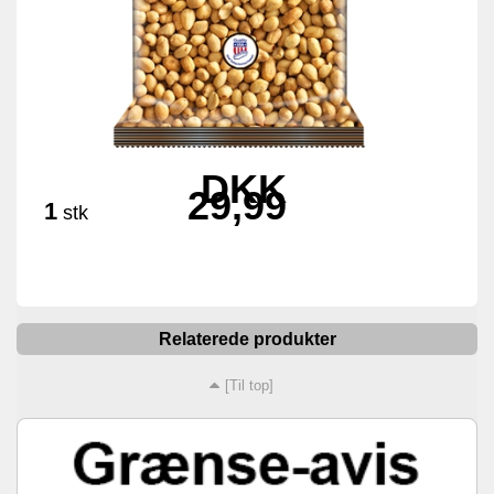
DKK
29,99
1
stk
Relaterede produkter
[Til top]