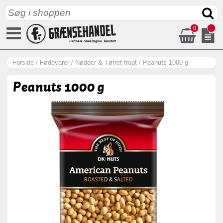
0
Forside
/
Fødevarer
/
Nødder & Tørret frugt
/
Peanuts 1000 g
Peanuts 1000 g