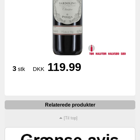
119.99
3
stk
DKK
Relaterede produkter
[Til top]