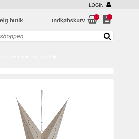
LOGIN
0
ælg butik
Indkøbskurv
skud
Dyremad
Gas og Koks