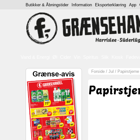
Butikker & Åbningstider
Information
Eksporterklæring
App
Vand & Energi
Øl
Cider
Vin
Spiritus
Slik
Kiosk
Fødev
Forside
/
Jul
/
Papirstjern
Papirstje