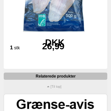
DKK
26,99
1
stk
Relaterede produkter
[Til top]