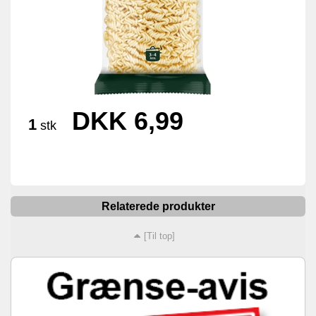
DKK 6,99
1
stk
Relaterede produkter
[Til top]