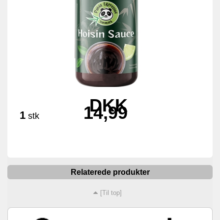
DKK
14,99
1
stk
Relaterede produkter
[Til top]