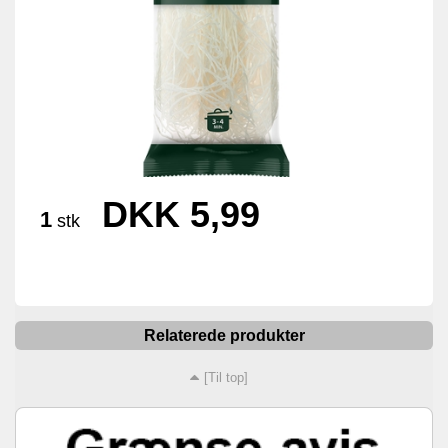
DKK 5,99
1
stk
Relaterede produkter
[Til top]