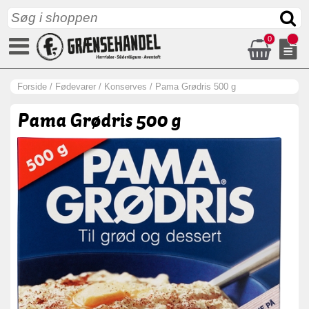
0
Forside
/
Fødevarer
/
Konserves
/
Pama Grødris 500 g
Pama Grødris 500 g