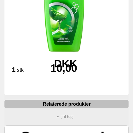
DKK
10,00
1
stk
Relaterede produkter
[Til top]