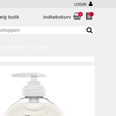
LOGIN
0
ælg butik
Indkøbskurv
skud
Dyremad
Gas og Koks