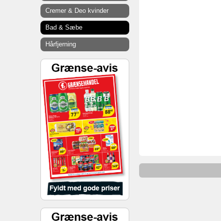
Cremer & Deo kvinder
Bad & Sæbe
Hårfjerning