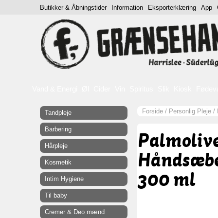
Butikker & Åbningstider
Information
Eksporterklæring
App
Vand & Energi
Øl
Cider
Vin
Spiritus
Slik
Kiosk
Fødev
Forside
/
Personlig Pleje
/
Tandpleje
Barbering
Palmoliv
Hårpleje
Håndsæbe
Kosmetik
300 ml
Intim Hygiene
Til baby
Cremer & Deo mænd