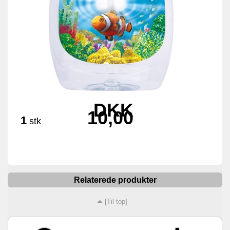
DKK
10,00
1
stk
Relaterede produkter
[Til top]