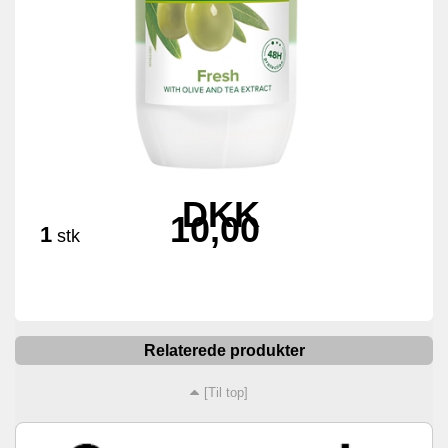
DKK
10,00
1
stk
Relaterede produkter
[Til top]