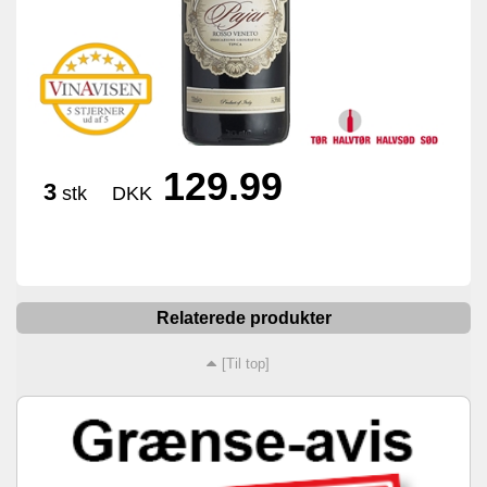
129.99
3
stk
DKK
Relaterede produkter
[Til top]