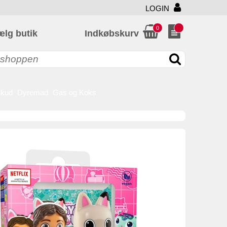
LOGIN
0
ælg butik
Indkøbskurv
skud
Dyremad
Gas og Koks