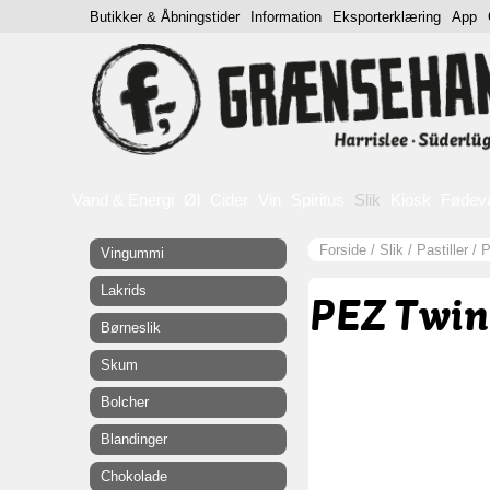
Butikker & Åbningstider
Information
Eksporterklæring
App
Vand & Energi
Øl
Cider
Vin
Spiritus
Slik
Kiosk
Fødev
Forside
/
Slik
/
Pastiller
/
P
Vingummi
Lakrids
PEZ Twin
Børneslik
Skum
Bolcher
Blandinger
Chokolade