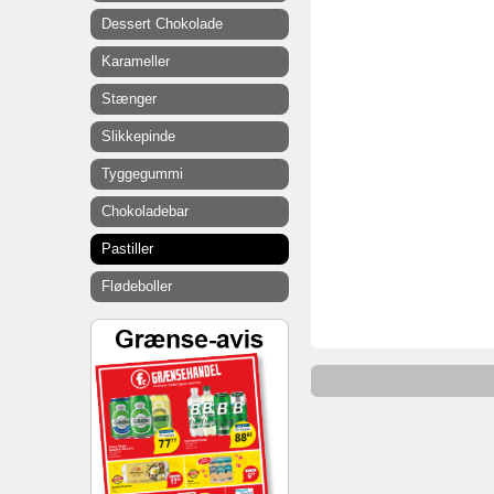
Dessert Chokolade
Karameller
Stænger
Slikkepinde
Tyggegummi
Chokoladebar
Pastiller
Flødeboller