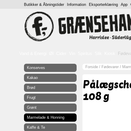
Butikker & Åbningstider
Information
Eksporterklæring
App
Vand & Energi
Øl
Cider
Vin
Spiritus
Slik
Kiosk
Fødev
Forside
/
Fødevarer
/
Marm
Konserves
Kakao
Pålægsch
Brød
108 g
Frugt
Grønt
Marmelade & Honning
Kaffe & Te