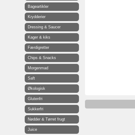
Bageartikler
Krydderier
Dressing & Saucer
Kager & kiks
Færdigretter
Chips & Snacks
Morgenmad
Saft
Økologisk
Glutenfri
Sukkerfri
Nødder & Tørret frugt
Juice