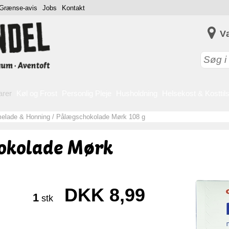
Grænse-avis
Jobs
Kontakt
V
arer
Køl og Frost
Personlig Pleje
Husholdning
Helsekost & Kosttil
elade & Honning
/
Pålægschokolade Mørk 108 g
okolade Mørk
DKK 8,99
1
stk