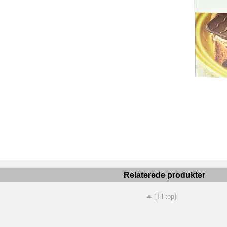
Relaterede produkter
[Til top]