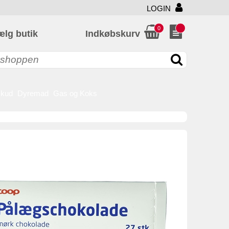
LOGIN
0
ælg butik
Indkøbskurv
skud
Dyremad
Gas og Koks