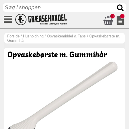
0
Forside
/
Husholdning
/
Opvaskemiddel & Tabs
/
Opvaskebørste m.
Gummihår
Opvaskebørste m. Gummihår