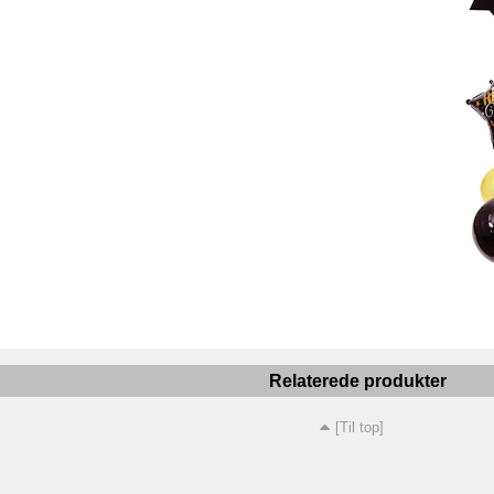
Relaterede produkter
[Til top]