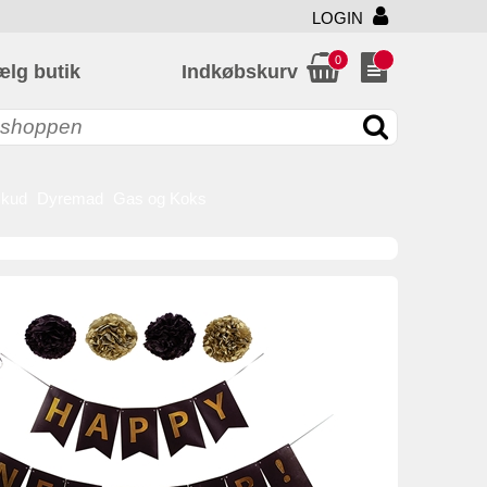
LOGIN
0
ælg butik
Indkøbskurv
skud
Dyremad
Gas og Koks