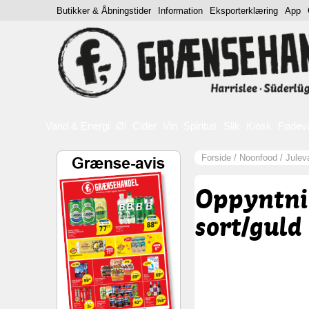
Butikker & Åbningstider
Information
Eksporterklæring
App
Vand & Energi
Øl
Cider
Vin
Spiritus
Slik
Kiosk
Fødev
Forside
/
Noonfood
/
Julev
Oppyntni
sort/guld