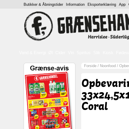
Butikker & Åbningstider
Information
Eksporterklæring
App
Vand & Energi
Øl
Cider
Vin
Spiritus
Slik
Kiosk
Fødev
Forside
/
Noonfood
/
Opbev
Opbevari
33x24,5x
Coral