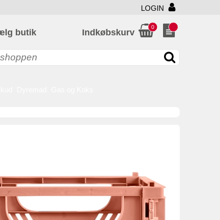
LOGIN
0
ælg butik
Indkøbskurv
skud
Dyremad
Gas og Koks