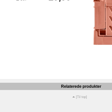
Relaterede produkter
[Til top]