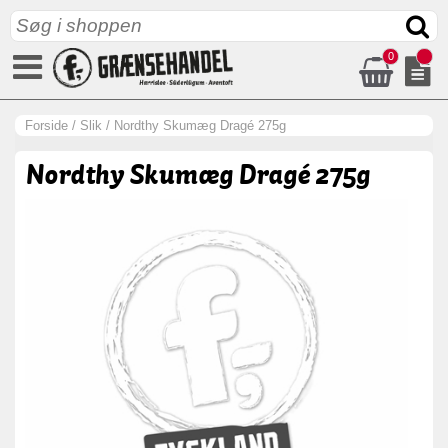
0
Forside
/
Slik
/
Nordthy Skumæg Dragé 275g
Nordthy Skumæg Dragé 275g