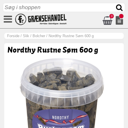
0
Forside
/
Slik
/
Bolcher
/
Nordthy Rustne Søm 600 g
Nordthy Rustne Søm 600 g