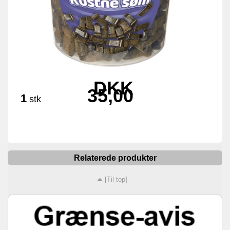
DKK
35,00
1
stk
Relaterede produkter
[Til top]